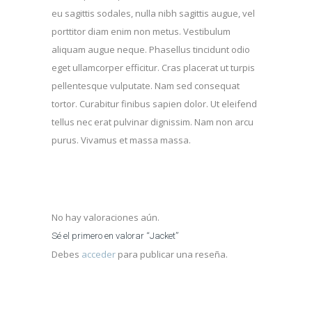
£
9
eu sagittis sodales, nulla nibh sagittis augue, vel
1
9
porttitor diam enim non metus. Vestibulum
5
aliquam augue neque. Phasellus tincidunt odio
.
eget ullamcorper efficitur. Cras placerat ut turpis
0
pellentesque vulputate. Nam sed consequat
0
tortor. Curabitur finibus sapien dolor. Ut eleifend
tellus nec erat pulvinar dignissim. Nam non arcu
purus. Vivamus et massa massa.
No hay valoraciones aún.
Sé el primero en valorar “Jacket”
Debes
acceder
para publicar una reseña.