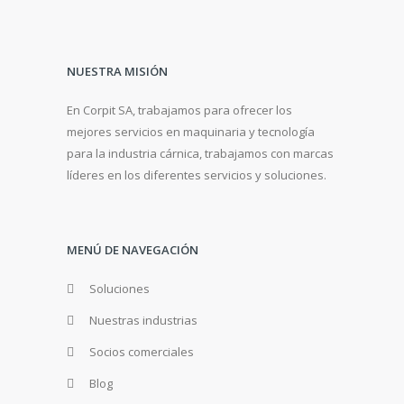
9
.
9
9
£
.
1
9
1
9
NUESTRA MISIÓN
9
En Corpit SA, trabajamos para ofrecer los
.
mejores servicios en maquinaria y tecnología
9
para la industria cárnica, trabajamos con marcas
9
líderes en los diferentes servicios y soluciones.
MENÚ DE NAVEGACIÓN
Soluciones
Nuestras industrias
Socios comerciales
Blog