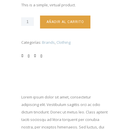
r
r
This is a simple, virtual product.
e
e
c
c
i
i
AÑADIR AL CARRITO
o
o
o
a
Categorías:
Brands
,
Clothing
r
c
i
t
g
u
i
a
n
l
a
e
l
s
e
:
Lorem ipsum dolor sit amet, consectetur
r
.
adipiscing elit. Vestibulum sagittis orci ac odio
a
£
dictum tincidunt. Donec ut metus leo. Class aptent
:
9
taciti sociosqu ad litora torquent per conubia
.
.
nostra, per inceptos himenaeos. Sed luctus, dui