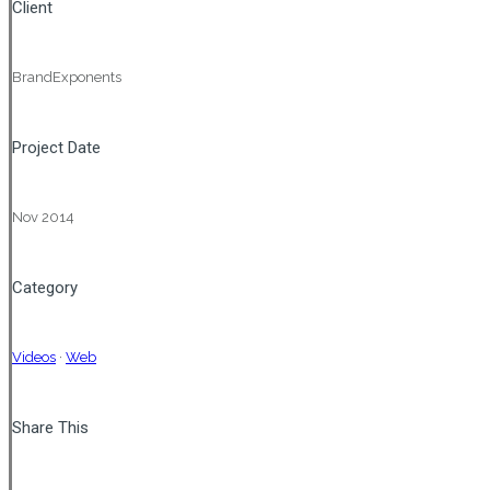
Client
BrandExponents
Project Date
Nov 2014
Category
Videos
·
Web
Share This