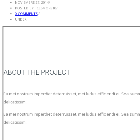
NOVIEMBRE 27, 2014
/
POSTED BY : CESMOR810
/
0 COMMENTS
/
UNDER :
ABOUT THE PROJECT
Ea mei nostrum imperdiet deterruisset, mei ludus efficiendi ei. Sea sum
delicatissimi.
Ea mei nostrum imperdiet deterruisset, mei ludus efficiendi ei. Sea sum
delicatissimi.