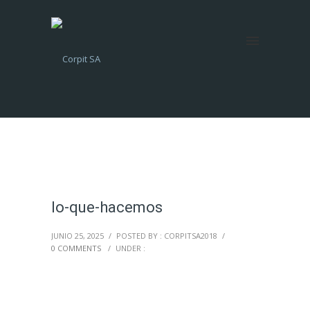
lo-que-hacemos
JUNIO 25, 2025
/
POSTED BY : CORPITSA2018
/
0 COMMENTS
/
UNDER :