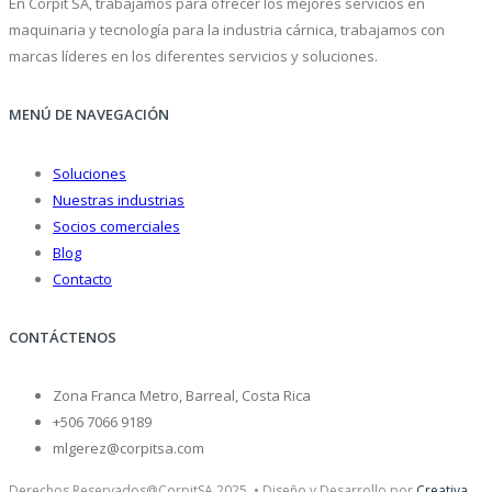
En Corpit SA, trabajamos para ofrecer los mejores servicios en
maquinaria y tecnología para la industria cárnica, trabajamos con
marcas líderes en los diferentes servicios y soluciones.
MENÚ DE NAVEGACIÓN
Soluciones
Nuestras industrias
Socios comerciales
Blog
Contacto
CONTÁCTENOS
Zona Franca Metro, Barreal, Costa Rica
+506 7066 9189
mlgerez@corpitsa.com
Derechos Reservados@CorpitSA 2025. • Diseño y Desarrollo por
Creativa