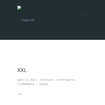
XXL
MAYO 22, 2020
/
POSTED BY : CORPITSA2018
/
0 COMMENTS
/
UNDER :
XXL