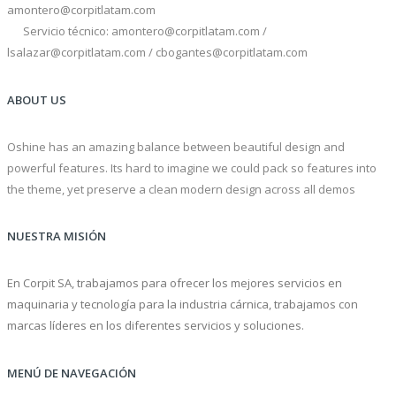
amontero@corpitlatam.com
Servicio técnico: amontero@corpitlatam.com /
lsalazar@corpitlatam.com / cbogantes@corpitlatam.com
ABOUT US
Oshine has an amazing balance between beautiful design and
powerful features. Its hard to imagine we could pack so features into
the theme, yet preserve a clean modern design across all demos
NUESTRA MISIÓN
En Corpit SA, trabajamos para ofrecer los mejores servicios en
maquinaria y tecnología para la industria cárnica, trabajamos con
marcas líderes en los diferentes servicios y soluciones.
MENÚ DE NAVEGACIÓN