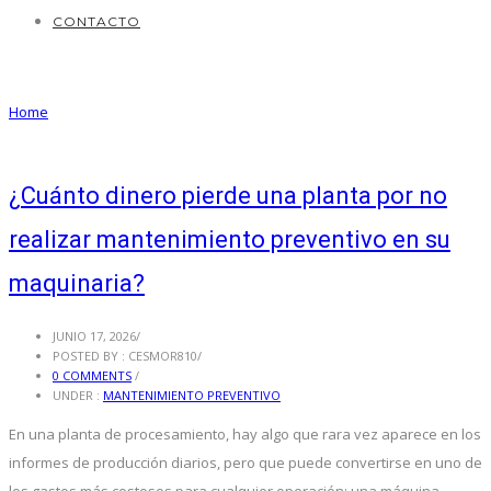
CONTACTO
Articles Tagged with: Maquinaria
Home
/ Blog Archives
¿Cuánto dinero pierde una planta por no
realizar mantenimiento preventivo en su
maquinaria?
JUNIO 17, 2026
/
POSTED BY : CESMOR810
/
0 COMMENTS
/
UNDER :
MANTENIMIENTO PREVENTIVO
En una planta de procesamiento, hay algo que rara vez aparece en los
informes de producción diarios, pero que puede convertirse en uno de
los gastos más costosos para cualquier operación: una máquina