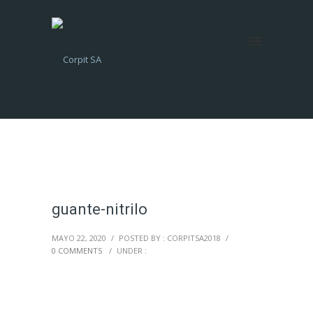
guante-nitrilo
MAYO 22, 2020
/
POSTED BY : CORPITSA2018
/
0 COMMENTS
/
UNDER :