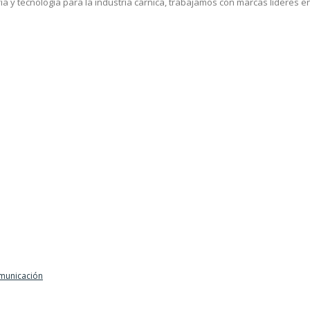
a y tecnología para la industria cárnica, trabajamos con marcas líderes en
municación